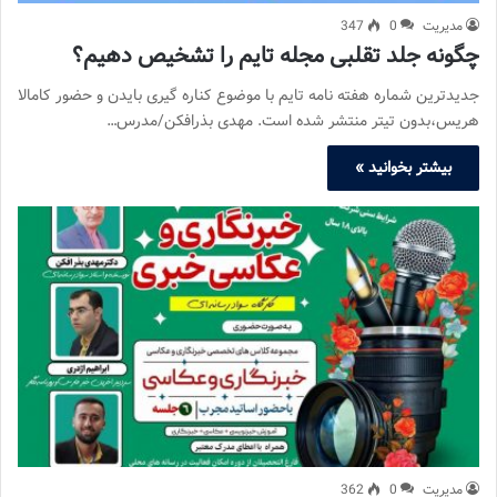
مدیریت
0
347
چگونه جلد تقلبی مجله تایم را تشخیص دهیم؟
جدیدترین شماره هفته نامه تایم با موضوع کناره گیری بایدن و حضور کامالا
هریس،بدون تیتر منتشر شده است. مهدی بذرافکن/مدرس…
بیشتر بخوانید »
مدیریت
0
362