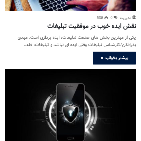
مدیریت
0
535
نقش ایده خوب در موفقیت تبلیغات
یکی از مهترین بخش های صنعت تبلیغات، ایده پردازی است. مهدی
بذرافکن/کارشناس تبلیغات وقتی ایده ای نباشد و تبلیغات، فله…
بیشتر بخوانید »