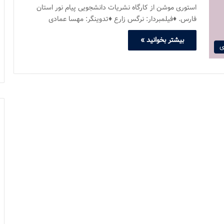
استوری موشن از کارگاه نشریات دانشجویی پیام نور استان
فارس. ♦فیلمبردار: نرگس زارع ♦تدوینگر: مهسا عمادی
بیشتر بخوانید »
ی