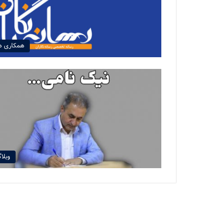
همکاری ه
وبلا