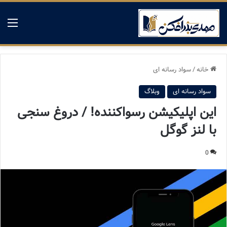
منو
خانه
/
سواد رسانه ای
سواد رسانه ای
وبلاگ
این اپلیکیشن رسواکننده! / دروغ سنجی
با لنز گوگل
0