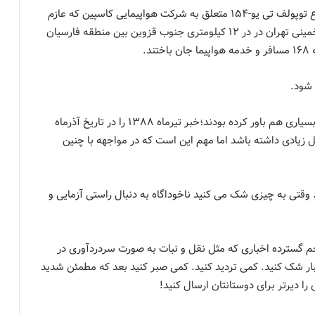
در آن سانحه ناگوار یک فروند هواپیمای مسافربری از نوع توپولف تی یو-۱۵۴ متعلق به شرکت هواپیمایی کاسپین که عازم
ارمنستان بود دقایقی پس از بلند شدن از فرودگاه امام خمینی تهران در در ۱۲ کیلومتری جنوب قزوین بین منطقه فارسیان
د.
 شود.
مثل همین خبر که پس از حدود ۱۰ سال دوباره منتشر و بسیاری هم باور کرده بودند؛خبر تیرماه ۱۳۸۸ را در تاریخ آذرماه
لایل زیادی داشته باشد اما مهم این است که در مواجهه با چنین
 وقتی به چیزی شک می کنید ناخوداگاه به دنبال راستی آزمایی و
 گسترده اخباری که مثل نقل و نبات به صورت سردردآوری در
 شک کنید. کمی تردید کنید. کمی صبر کنید بعد که مطمئن شدید
را دیرتر برای دوستانتان ارسال کنید!