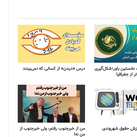
 نخستین باور؛شکل‌گیری
درس «دیدن» از کسانی که نمی‌بینند
 از جغرافیا
موزش حقوق شهروندی
من از خبرجنوب رفتم، ولی خبرجنوب از
من نه!