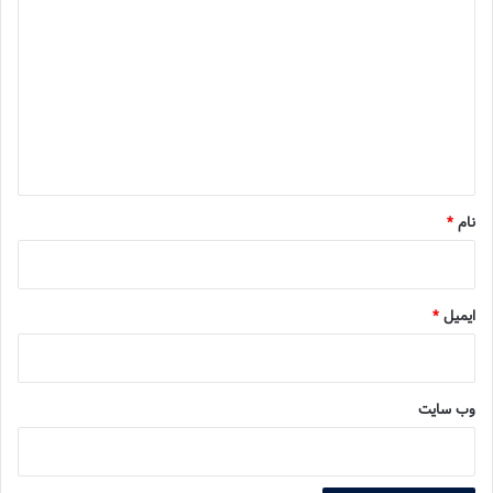
ی
د
گ
ا
ه
*
نام
*
ایمیل
*
وب‌ سایت