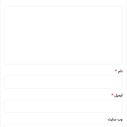
د
ی
د
گ
ا
ه
*
نام
*
ایمیل
*
وب‌ سایت