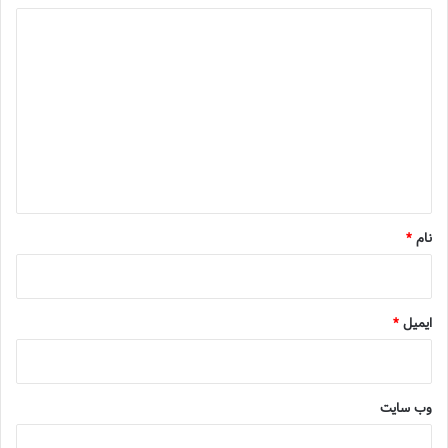
د
ی
د
گ
ا
ه
*
نام
*
ایمیل
*
وب‌ سایت