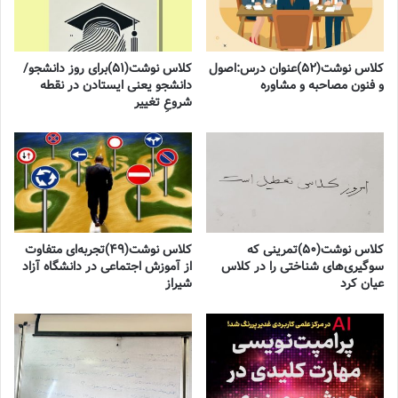
کلاس نوشت(۵۲)عنوان درس:اصول
کلاس نوشت(۵۱)برای روز دانشجو/
و فنون مصاحبه و مشاوره
دانشجو یعنی ایستادن در نقطه
شروعِ تغییر
کلاس نوشت(۵۰)تمرینی که
کلاس نوشت(۴۹)تجربه‌ای متفاوت
سوگیری‌های شناختی را در کلاس
از آموزش اجتماعی در دانشگاه آزاد
عیان کرد
شیراز