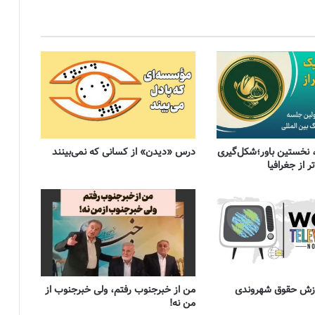
 نخستین باور؛شکل‌گیری
درس «دیدن» از کسانی که نمی‌بینند
 از جغرافیا
موزش حقوق شهروندی
من از خبرجنوب رفتم، ولی خبرجنوب از
من نه!