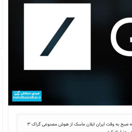
دوشنبه شب گذشته به وقت ایالات متحده و سه شنبه صبح به وقت ایران ایلان ماسک از هوش مصنوعی گراک ۳