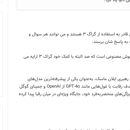
دنیا یاد کرد.
آنهایی که در شبکه اجتماعی ایکس حضور دارند به راحتی قادر به استفاده از گراگ ۳ هستند و می توانند هر سوال و
 به پاسخ شان برسند.
آنچه در ادامه مطالعه می فرماییدجزیاات کاملی از این هوش مصنوعی است که صد البته با کمک خود گراک ۳ ارایه می
صنوعی گراک ۳، تازه‌ترین شاهکار شرکت xAI به رهبری ایلان ماسک، به‌عنوان یکی از پیشرفته‌ترین مدل‌های
هوش مصنوعی جهان شناخته می‌شود. این مدل که با هدف رقابت با غول‌هایی مانند GPT-4o از OpenAI و جمینای گوگل
یه 2025 رونمایی شد و با ویژگی‌های منحصربه‌فرد خود، جایگاه ویژه‌ای در میان رقبا پیدا کرده