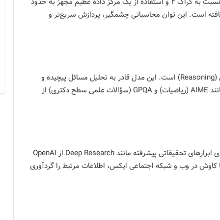
گراک ۳ با بهره‌گیری از ۱۰ برابر داده‌های آموزشی بیشتر نسبت به گراک ۲ و استفاده از یک مرکز داده عظیم مجهز به حدود
GPU) در ممفیس توسعه یافته است. این توان محاسباتی چشمگیر، پردازش سریع‌تر و
برجسته‌ترین ویژگی گراک ۳، مهارت بالای آن در استدلال (Reasoning) است. این مدل قادر به تحلیل مسائل پیچیده و
ارائه پاسخ‌هایی منطقی و عمیق است و در آزمون‌هایی مانند AIME (ریاضیات) و GPQA (سؤالات علمی سطح دکتری) از
گراک ۳ با قابلیت نوآورانه DeepSearch، رقیبی جدی برای ابزارهای تحقیقاتی پیشرفته مانند Deep Research از OpenAI
 کاوش در وب و شبکه اجتماعی ایکس، اطلاعات مرتبط را گردآوری