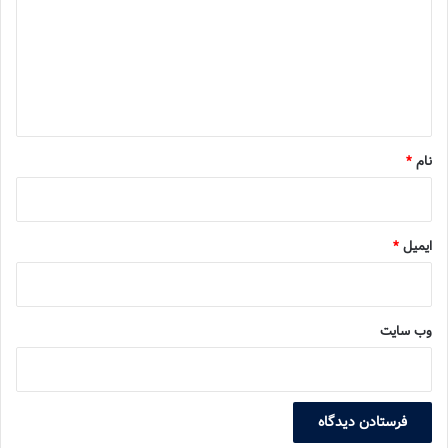
د
گ
ا
ه
*
نام
*
ایمیل
*
وب‌ سایت