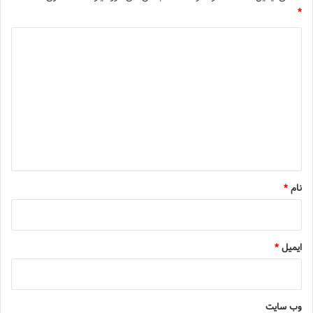
*
د
ی
د
گ
ا
ه
*
نام
*
ایمیل
*
وب‌ سایت