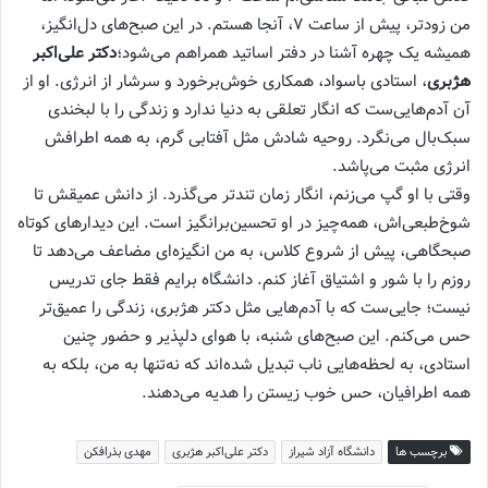
من زودتر، پیش از ساعت ۷، آنجا هستم. در این صبح‌های دل‌انگیز،
همیشه یک چهره آشنا در دفتر اساتید همراهم می‌شود؛
دکتر علی‌اکبر
هژبری
، استادی باسواد، همکاری خوش‌برخورد و سرشار از انرژی. او از
آن آدم‌هایی‌ست که انگار تعلقی به دنیا ندارد و زندگی را با لبخندی
سبک‌بال می‌نگرد. روحیه شادش مثل آفتابی گرم، به همه اطرافش
انرژی مثبت می‌پاشد.
وقتی با او گپ می‌زنم، انگار زمان تندتر می‌گذرد. از دانش عمیقش تا
شوخ‌طبعی‌اش، همه‌چیز در او تحسین‌برانگیز است. این دیدارهای کوتاه
صبحگاهی، پیش از شروع کلاس، به من انگیزه‌ای مضاعف می‌دهد تا
روزم را با شور و اشتیاق آغاز کنم. دانشگاه برایم فقط جای تدریس
نیست؛ جایی‌ست که با آدم‌هایی مثل دکتر هژبری، زندگی را عمیق‌تر
حس می‌کنم. این صبح‌های شنبه، با هوای دلپذیر و حضور چنین
استادی، به لحظه‌هایی ناب تبدیل شده‌اند که نه‌تنها به من، بلکه به
همه اطرافیان، حس خوب زیستن را هدیه می‌دهند.
برچسب ها
دانشگاه آزاد شیراز
دکتر علی‌اکبر هژبری
مهدی بذرافکن