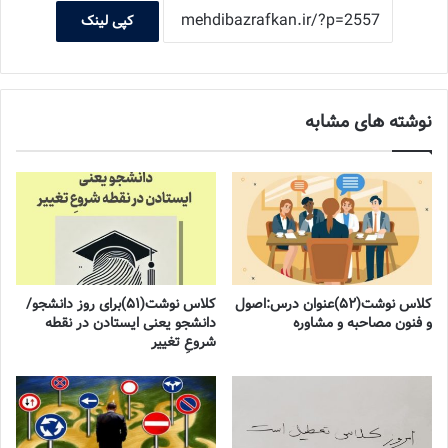
کپی لینک
نوشته های مشابه
کلاس نوشت(۵۲)عنوان درس:اصول
کلاس نوشت(۵۱)برای روز دانشجو/
و فنون مصاحبه و مشاوره
دانشجو یعنی ایستادن در نقطه
شروعِ تغییر