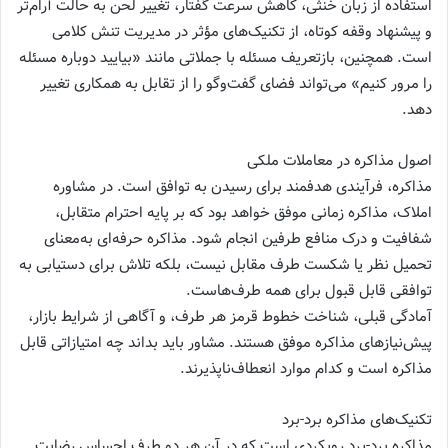
استفاده از زبان خنثی، کاهش سرعت گفتار، تغییر لحن به حالت آرام‌تر
و پیشنهاد وقفه کوتاه، از تکنیک‌های مؤثر در مدیریت تنش کلامی
است. همچنین، بازتعریف مسئله با جملاتی مانند «بیایید دوباره مسئله
را مرور کنیم» می‌تواند فضای گفت‌وگو را از تقابل به همکاری تغییر
دهد.
اصول مذاکره در معاملات ملکی
مذاکره، فرآیندی هدفمند برای رسیدن به توافق است. در مشاوره
املاک، مذاکره زمانی موفق خواهد بود که بر پایه احترام متقابل،
شفافیت و درک منافع طرفین انجام شود. مذاکره حرفه‌ای به‌معنای
تحمیل نظر یا شکست طرف مقابل نیست، بلکه تلاش برای دستیابی به
توافقی قابل قبول برای همه طرف‌هاست.
آمادگی قبلی، شناخت خطوط قرمز هر طرف، و آگاهی از شرایط بازار،
پیش‌نیازهای مذاکره موفق هستند. مشاور باید بداند چه امتیازاتی قابل
مذاکره است و کدام موارد انعطاف‌ناپذیرند.
تکنیک‌های مذاکره برد-برد
مذاکره برد-برد رویکردی است که در آن هر دو طرف احساس رضایت