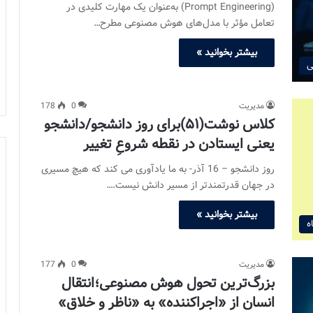
(Prompt Engineering) به‌عنوان یک مهارت کلیدی در
تعامل مؤثر با مدل‌های هوش مصنوعی مطرح…
بیشتر بخوانید »
ی
مدیریت
0
178
کلاس نوشت(۵۱)برای روز دانشجو/دانشجو
یعنی ایستادن در نقطه شروعِ تغییر
روز دانشجو – 16 آذر- به ما یادآوری می کند که هیچ مسیری
در جهان قدرتمندتر از مسیر دانش نیست.…
بیشتر بخوانید »
ه
مدیریت
0
177
بزرگ‌ترین تحول هوش مصنوعی؛انتقال
انسان از «اجراکننده» به «ناظر و خلاق»