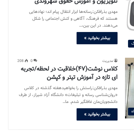
تلویزیون و آموزش حقوق شهروندی
مهدی بذرافکن:رسانه‌ها ابزار انتقال پیام اند؛ نهادهایی
هستند که فرهنگ، آگاهی و کنش اجتماعی را شکل
می‌دهند. در این بین،…
بیشتر بخوانید »
گ
مدیریت
0
208
کلاس نوشت(۴۷)خلاقیت در لحظه/تجربه
ای تازه در آموزش تیتر و کپشن
مهدی بذرافکن:راستش را بخواهیدهفته‌ گذشته در کلاس
«روان‌شناسی رسانه و تبلیغات» دانشگاه آزاد شیراز، از طرف
دانشجویان‌مان غافلگیر شدم. ما…
ه
بیشتر بخوانید »