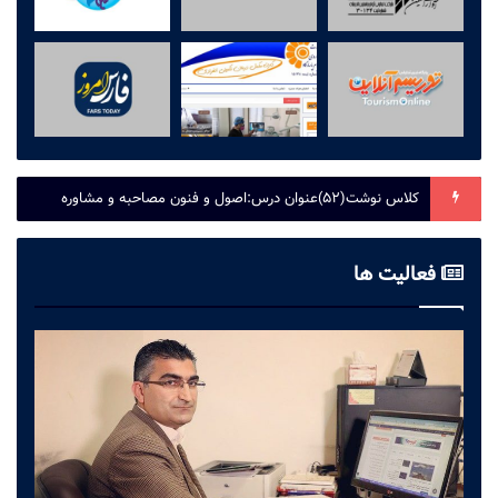
کلاس نوشت(۵۲)عنوان درس:اصول و فنون مصاحبه و مشاوره
فعالیت ها