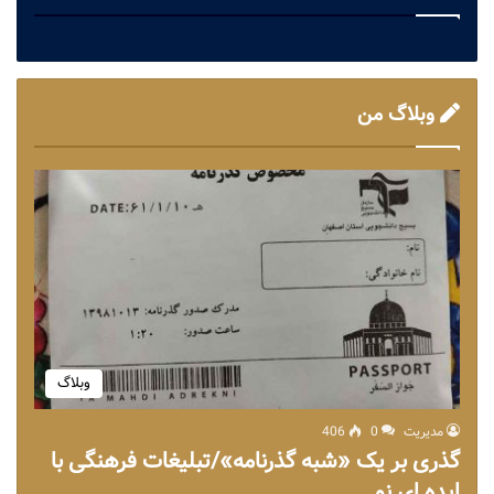
وبلاگ من
وبلاگ
مدیریت
0
406
گذری بر یک «شبه گذرنامه»/تبلیغات فرهنگی با
ایده ای نو