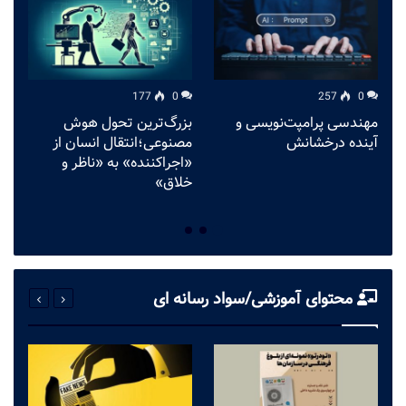
177
0
257
0
مهندسی پرامپت‌نویسی و
بزرگ‌ترین تحول هوش
آینده درخشانش
مصنوعی؛انتقال انسان از
د
«اجراکننده» به «ناظر و
خلاق»
محتوای آموزشی/سواد رسانه ای