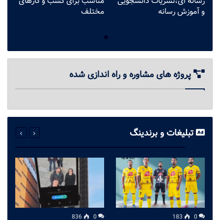
رسانه ای،نشریات دانشجویی
مناسب برای کسب و کارهای
ت
و آموزش رسانه
مختلف
گ
پروژه های مشاوره و راه اندازی شده
تبلیغات و برندینگ
836
0
183
0