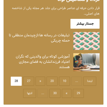
قرار دادن حرفه ای عناصر طراحی برای جلد هر مجله یکی از شاخصه
های اصلی…
جستار بیشتر
تبلیغات در رسانه ها؛ازچیدمان منطقی تا
حمله چریکی
آموزشی کوتاه برای والدینی که نگران
اعتیاد فرزندانشان به فضای مجازی
هستند
ابتدا
...
10
20
«
27
28
29
»
30
...
انتها