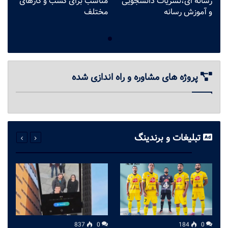
رسانه ای،نشریات دانشجویی
مناسب برای کسب و کارهای
ت
و آموزش رسانه
مختلف
گ
پروژه های مشاوره و راه اندازی شده
تبلیغات و برندینگ
837
0
184
0