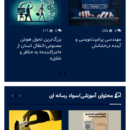
177
0
258
0
مهندسی پرامپت‌نویسی و
بزرگ‌ترین تحول هوش
آینده درخشانش
مصنوعی؛انتقال انسان از
د
«اجراکننده» به «ناظر و
خلاق»
محتوای آموزشی/سواد رسانه ای