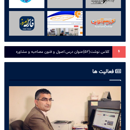
کلاس نوشت(۵۲)عنوان درس:اصول و فنون مصاحبه و مشاوره
فعالیت ها