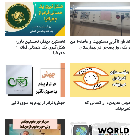
تقاطعِ ناگزیرِ مسئولیت و عاطفه؛ من
نخستین دیدار، نخستین باور؛
و یک روز پرماجرا در بیمارستان
شکل‌گیری یک همدلی فراتر از
جغرافیا
درس «دیدن» از کسانی که
جهش؛فراتر از پیام به سوی تاثیر
نمی‌بینند