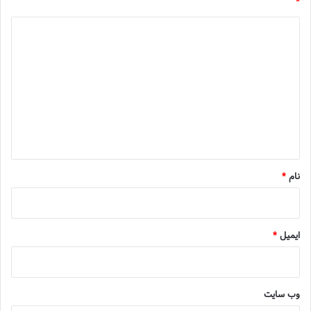
*
د
ی
د
گ
ا
ه
*
نام
*
ایمیل
*
وب‌ سایت