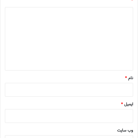
*
د
ی
د
گ
ا
ه
*
نام
*
ایمیل
*
وب‌ سایت