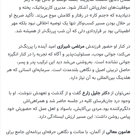
موفقیت‌های تجاری‌اش آشکار شود. مدیری کاریزماتیک، پخته و
دنیا‌دیده که «جنم کار» در رفتار و کلامش موج می‌زند. تأکید صریح او
بر حلال بودن مسیر کسب‌وکار تنها یک توصیه اخلاقی نبود بلکه مهر
اطمینانی بود بر قراردادی دلی که آن شب پررنگ‌تر از همیشه شد.
در کنار او حضور فرزندش
مرتضی شیرازی
امید آینده را پررنگ‌تر
می‌کند؛ جوانی مودب، مسئولیت‌پذیر و آگاه که تجربه را در کنار انگیزه
جوانی نشاند‌ه است. به‌روشنی می‌شد دید این ترکیب پدر و پسر،
حاصل تربیتی اصیل و نگاهی بلندمدت است. سرمایه‌ای انسانی که هر
هلدینگ بین‌المللی به آن نیاز دارد.
نمی‌توان از
دکتر جلیل زارع
گفت و از گذشت و تعهدش ننوشت. او با
وجود درد جان‌فرسای کلیه در جلسه حاضر شد و همراهی‌اش
دلگرم‌کننده بود.مردی بی‌آلایش، باسواد و اهل عمل که حضورش خود
پیامی روشن داشت: این مسیر ارزش ایستادگی دارد.
هامون معالی
از آلمان، با متانت و نگاهی حرفه‌ای برنامه‌ای جامع برای