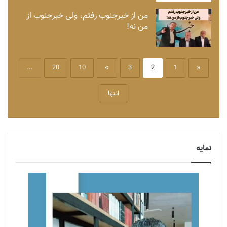
من از خبرجنوب رفتم، ولی خبرجنوب از
من نه!
...
20
10
»
3
2
1
«
انتها
نمایه