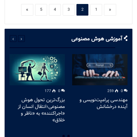
»
5
4
3
2
1
«
آموزشی هوش مصنوعی
177
0
259
0
مهندسی پرامپت‌نویسی و
بزرگ‌ترین تحول هوش
آینده درخشانش
مصنوعی؛انتقال انسان از
د
«اجراکننده» به «ناظر و
خلاق»