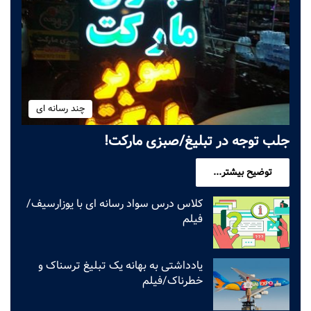
چند رسانه ای
جلب توجه در تبلیغ/صبزی مارکت!
توضیح بیشتر...
کلاس درس سواد رسانه ای با یوزارسیف/
فیلم
یادداشتی به بهانه یک تبلیغ ترسناک و
خطرناک/فیلم