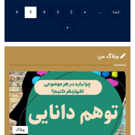
ابتدا
...
«
2
3
4
5
6
»
وبلاگ من
وبلاگ