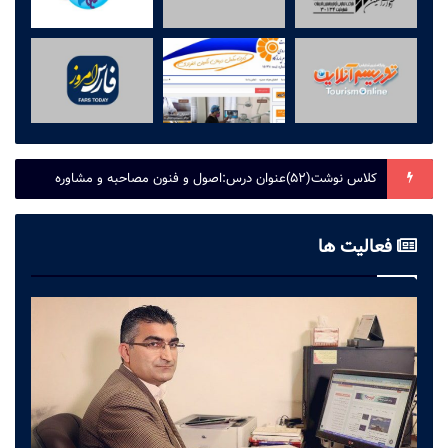
کلاس نوشت(۵۲)عنوان درس:اصول و فنون مصاحبه و مشاوره
فعالیت ها